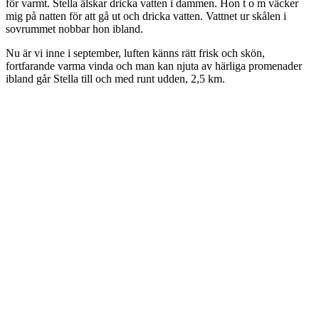
för varmt. Stella älskar dricka vatten i dammen. Hon t o m väcker
mig på natten för att gå ut och dricka vatten. Vattnet ur skålen i
sovrummet nobbar hon ibland.
Nu är vi inne i september, luften känns rätt frisk och skön,
fortfarande varma vinda och man kan njuta av härliga promenader
ibland går Stella till och med runt udden, 2,5 km.