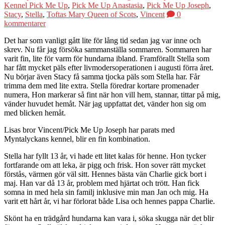
Kennel Pick Me Up
,
Pick Me Up Anastasia
,
Pick Me Up Joseph
,
Stacy
,
Stella
,
Toftas Mary Queen of Scots
,
Vincent
0
kommentarer
Det har som vanligt gått lite för lång tid sedan jag var inne och
skrev. Nu får jag försöka sammanställa sommaren. Sommaren har
varit fin, lite för varm för hundarna ibland. Framförallt Stella som
har fått mycket päls efter livmodersoperationen i augusti förra året.
Nu börjar även Stacy få samma tjocka päls som Stella har. Får
trimma dem med lite extra. Stella föredrar kortare promenader
numera, Hon markerar så fint när hon vill hem, stannar, tittar på mig,
vänder huvudet hemåt. När jag uppfattat det, vänder hon sig om
med blicken hemåt.
Lisas bror Vincent/Pick Me Up Joseph har parats med
Myntalyckans kennel, blir en fin kombination.
Stella har fyllt 13 år, vi hade ett litet kalas för henne. Hon tycker
fortfarande om att leka, är pigg och frisk. Hon sover rätt mycket
förstås, värmen gör väl sitt. Hennes bästa vän Charlie gick bort i
maj. Han var då 13 år, problem med hjärtat och trött. Han fick
somna in med hela sin familj inklusive min man Jan och mig. Ha
varit ett hårt år, vi har förlorat både Lisa och hennes pappa Charlie.
Skönt ha en trädgård hundarna kan vara i, söka skugga när det blir