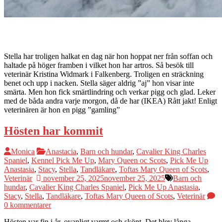
Stella har troligen halkat en dag när hon hoppat ner från soffan och
haltade på höger framben i vilket hon har artros. Så besök till
veterinär Kristina Widmark i Falkenberg. Troligen en sträckning
benet och upp i nacken. Stella säger aldrig ”aj” hon visar inte
smärta. Men hon fick smärtlindring och verkar pigg och glad. Leker
med de båda andra varje morgon, då de har (IKEA) Rått jakt! Enligt
veterinären är hon en pigg ”gamling”
Hösten har kommit
Monica
Anastacia
,
Barn och hundar
,
Cavalier King Charles
Spaniel
,
Kennel Pick Me Up
,
Mary Queen oc Scots
,
Pick Me Up
Anastasia
,
Stacy
,
Stella
,
Tandläkare
,
Toftas Mary Queen of Scots
,
Veterinär
november 25, 2025
november 25, 2025
Barn och
hundar
,
Cavalier King Charles Spaniel
,
Pick Me Up Anastasia
,
Stacy
,
Stella
,
Tandläkare
,
Toftas Mary Queen of Scots
,
Veterinär
0 kommentarer
Hösten var fin i år, ovanligt varmt och skönt. Det blev långa