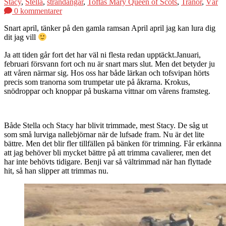
Stacy
,
Stella
,
strandängar
,
Toftas Mary Queen of Scots
,
Tranor
,
Vår
0 kommentarer
Snart april, tänker på den gamla ramsan April april jag kan lura dig
dit jag vill
Ja att tiden går fort det har väl ni flesta redan upptäckt.Januari,
februari försvann fort och nu är snart mars slut. Men det betyder ju
att våren närmar sig. Hos oss har både lärkan och tofsvipan hörts
precis som tranorna som trumpetar ute på åkrarna. Krokus,
snödroppar och knoppar på buskarna vittnar om vårens framsteg.
Både Stella och Stacy har blivit trimmade, mest Stacy. De såg ut
som små lurviga nallebjörnar när de lufsade fram. Nu är det lite
bättre. Men det blir fler tillfällen på bänken för trimning. Får erkänna
att jag behöver bli mycket bättre på att trimma cavalierer, men det
har inte behövts tidigare. Benji var så vältrimmad när han flyttade
hit, så han slipper att trimmas nu.