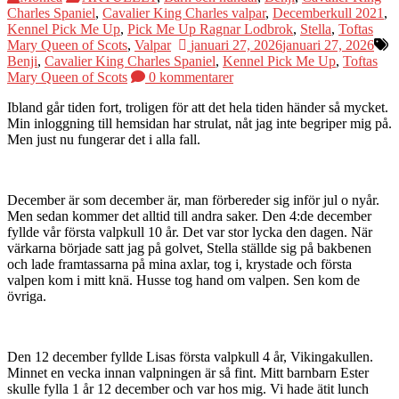
Charles Spaniel
,
Cavalier King Charles valpar
,
Decemberkull 2021
,
Kennel Pick Me Up
,
Pick Me Up Ragnar Lodbrok
,
Stella
,
Toftas
Mary Queen of Scots
,
Valpar
januari 27, 2026
januari 27, 2026
Benji
,
Cavalier King Charles Spaniel
,
Kennel Pick Me Up
,
Toftas
Mary Queen of Scots
0 kommentarer
Ibland går tiden fort, troligen för att det hela tiden händer så mycket.
Min inloggning till hemsidan har strulat, nåt jag inte begriper mig på.
Men just nu fungerar det i alla fall.
December är som december är, man förbereder sig inför jul o nyår.
Men sedan kommer det alltid till andra saker. Den 4:de december
fyllde vår första valpkull 10 år. Det var stor lycka den dagen. När
värkarna började satt jag på golvet, Stella ställde sig på bakbenen
och lade framtassarna på mina axlar, tog i, krystade och första
valpen kom i mitt knä. Husse tog hand om valpen. Sen kom de
övriga.
Den 12 december fyllde Lisas första valpkull 4 år, Vikingakullen.
Minnet en vecka innan valpningen är så fint. Mitt barnbarn Ester
skulle fylla 1 år 12 december och var hos mig. Vi hade ätit lunch