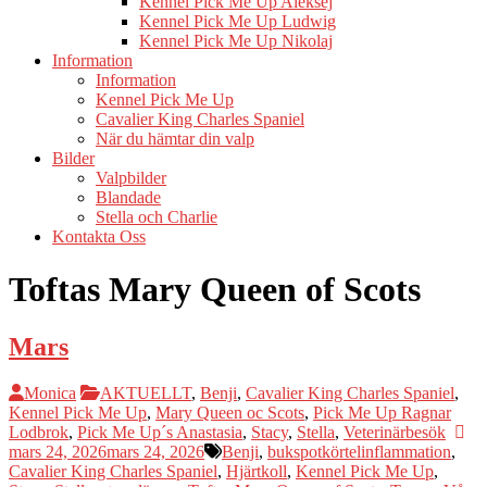
Kennel Pick Me Up Aleksej
Kennel Pick Me Up Ludwig
Kennel Pick Me Up Nikolaj
Information
Information
Kennel Pick Me Up
Cavalier King Charles Spaniel
När du hämtar din valp
Bilder
Valpbilder
Blandade
Stella och Charlie
Kontakta Oss
Toftas Mary Queen of Scots
Mars
Monica
AKTUELLT
,
Benji
,
Cavalier King Charles Spaniel
,
Kennel Pick Me Up
,
Mary Queen oc Scots
,
Pick Me Up Ragnar
Lodbrok
,
Pick Me Up´s Anastasia
,
Stacy
,
Stella
,
Veterinärbesök
mars 24, 2026
mars 24, 2026
Benji
,
bukspotkörtelinflammation
,
Cavalier King Charles Spaniel
,
Hjärtkoll
,
Kennel Pick Me Up
,