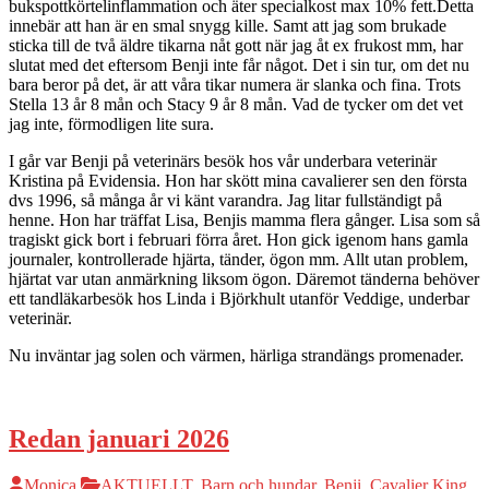
bukspottkörtelinflammation och äter specialkost max 10% fett.Detta
innebär att han är en smal snygg kille. Samt att jag som brukade
sticka till de två äldre tikarna nåt gott när jag åt ex frukost mm, har
slutat med det eftersom Benji inte får något. Det i sin tur, om det nu
bara beror på det, är att våra tikar numera är slanka och fina. Trots
Stella 13 år 8 mån och Stacy 9 år 8 mån. Vad de tycker om det vet
jag inte, förmodligen lite sura.
I går var Benji på veterinärs besök hos vår underbara veterinär
Kristina på Evidensia. Hon har skött mina cavalierer sen den första
dvs 1996, så många år vi känt varandra. Jag litar fullständigt på
henne. Hon har träffat Lisa, Benjis mamma flera gånger. Lisa som så
tragiskt gick bort i februari förra året. Hon gick igenom hans gamla
journaler, kontrollerade hjärta, tänder, ögon mm. Allt utan problem,
hjärtat var utan anmärkning liksom ögon. Däremot tänderna behöver
ett tandläkarbesök hos Linda i Björkhult utanför Veddige, underbar
veterinär.
Nu inväntar jag solen och värmen, härliga strandängs promenader.
Redan januari 2026
Monica
AKTUELLT
,
Barn och hundar
,
Benji
,
Cavalier King