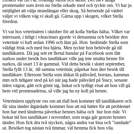
promenader som även nu Stella orkade med och tyckte om. Vi har ju
möjlighet att välja strandängar eller skog. Så beroende på vädret
väljer vi vilken väg vi skall gå. Gärna upp i skogen, vilket Stella
föredrar.
Vi var hos veterinären i oktober för att kolla Stellas hälsa. Vilket var
intressant, i tidigt i våras/mars gjorde vi detsamma och besökte den
veterinär vi haft sedan 1996 och litar på. Hon bedömde Stella som
väldigt frisk och med bra hjärta. Men tyckte hon behövde gå till
tandläkaren. Då jag sett ett flertal hundar på Facebook som fått
narkos under besök hos tandläkare ville jag inte utsätta henne för
narkos, då snart 13 år gammal. Vid detta besök i slutet september,
Stella fyllt 13 år, till samma veterinär, påpekar hon åter besök till
tandläkare. Eftersom Stella som älskat få pälsvård, borstas, kammas
mm och tidigare stod på kö när jag hade pälsvård på Stacy, senaste
tiden vägrat, gått och gömt sig, linkat och tydligt visat att hon vill gå
hem vid promenaderna, så ville jag ha ny koll på henne.
Veterinären upplyste oss om att ifall hon kommer till tandläkaren och
får sina tänder åtgärdade kommer hon att må bättre för att problemet
hon har med tänderna påverkar hennes hälsa och hur hon mår. Vi
bokar tid hos tandläkare i november, som noga går genom hennes
tänder. Hon fick dra två stycken, några andra var lösa och ”ramlade”
ut. Besöket tog nästan två timmar, väl hemma fick hon vila.