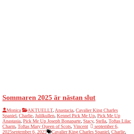
Sommaren 2025 är nästan slut
Monica
AKTUELLT
,
Anastacia
,
Cavalier King Charles
Spaniel
,
Charlie
,
Julilkullen
,
Kennel Pick Me Up
,
Pick Me Up
Anastasia
,
Pick Me Up Joseph Bonaparte
,
Stacy
,
Stella
,
Toftas Lilac
Charm
,
Toftas Mary Queen of Scots
,
Vincent
september 6,
2025
september 6, 2025
Cavalier King Charles Spaniel
,
Charlie
,