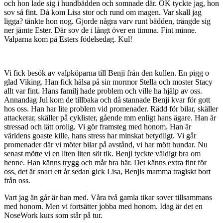
och hon lade sig i hundbädden och somnade där. OK tyckte jag, hon
sov så fint. Då kom Lisa stor och rund om magen. Var skall jag
ligga? tänkte hon nog. Gjorde några varv runt bädden, trängde sig
ner jämte Ester. Där sov de i långt över en timma. Fint minne.
Valparna kom på Esters födelsedag. Kul!
Vi fick besök av valpköparna till Benji från den kullen. En pigg o
glad Viking. Han fick hälsa på sin mormor Stella och moster Stacy
allt var fint. Hans familj hade problem och ville ha hjälp av oss.
Annandag Jul kom de tillbaka och då stannade Benji kvar för gott
hos oss. Han har lite problem vid promenader. Rädd för bilar, skäller
attackerar, skäller på cyklister, gående mm enligt hans ägare. Han är
stressad och lätt orolig. Vi gör framsteg med honom. Han är
världens goaste kille, hans stress har minskat betydligt. Vi går
promenader där vi möter bilar på avstånd, vi har mött hundar. Nu
senast mötte vi en liten liten söt tik. Benji tyckte väldigt bra om
henne. Han känns trygg och mår bra här. Det känns extra fint för
oss, det är snart ett år sedan gick Lisa, Benjis mamma tragiskt bort
från oss.
Vart jag än går är han med. Våra två gamla tikar sover tillsammans
med honom. Men vi fortsätter jobba med honom. Idag är det en
NoseWork kurs som står på tur.