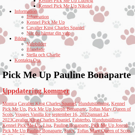
Kennel Pick Me Up Ludwig
Kennel Pick Me Up Nikolaj
Information
Information
Kennel Pick Me Up
Cavalier King Charles Spaniel
När du hämtar din valp
Bilder
Valpbilder
Blandade
Stella och Charlie
Kontakta Oss
Pick Me Up Pauline Bonaparte
Uppdatering kommer
Monica
Cavalier King Charles Spaniel
,
Hundutställning
,
Kennel
Pick Me Up
,
Pick Me Up Joseph Bonaparte
,
Toftas Mary Queen of
Scots
,
Vouges Vanilla Ice
september 16, 2022
januari 24,
2023
Cavalier King Charles Spaniel
,
Falsterbo
,
Hundutställnng
,
Kennel Pick Me Up
,
Lisa
,
Pauline Bonaparte
,
Pick Me Up Joseph
,
Pick Me Up Pauline Bonaparte
,
Stacy
,
Toftas Mary Queen of Scots
,