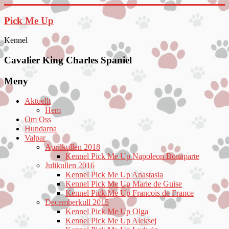
Hoppa
till
Pick Me Up
innehåll
Kennel
Cavalier King Charles Spaniel
Meny
Aktuellt
Hem
Om Oss
Hundarna
Valpar
Aprilkullen 2018
Kennel Pick Me Up Napoleon Bonaparte
Julikullen 2016
Kennel Pick Me Up Anastasia
Kennel Pick Me Up Marie de Guise
Kennel Pick Me Up Francois de France
Decemberkull 2015
Kennel Pick Me Up Olga
Kennel Pick Me Up Aleksej