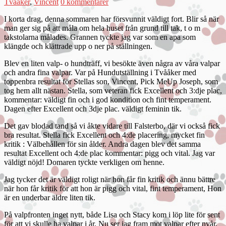
Tvååker
,
Vincent
0 kommentarer
I korta drag, denna sommaren har försvunnit väldigt fort. Blir så när
man ger sig på att måla om hela huset från grund till tak, t o m
takstolarna målades. Grannen tyckte jag var som en apa som
klängde och klättrade upp o ner på ställningen.
Blev en liten valp- o hundträff, vi besökte även några av våra valpar
och andra fina valpar. Var på Hundutställning i Tvååker med
toppenbra resultat för Stellas son, Vincent, Pick MeUp Joseph, som
tog hem allt nästan. Stella, som veteran fick Excellent och 3:dje plac,
kommentar: väldigt fin och i god kondition och fint temperament.
Dagen efter Excellent och 3dje plac. väldigt feminin tik.
Det gav blodad tand så vi åkte vidare till Falsterbo, där vi också fick
bra resultat. Stella fick Excellent och 4:de placering, mycket fin
kritik : Välbehållen för sin ålder. Andra dagen blev det samma
resultat Excellent och 4:de plac kommentar: pigg och vital. Jag var
väldigt nöjd! Domaren tyckte verkligen om henne.
Jag tycker det är väldigt roligt när hon får fin kritik och ännu bättre
när hon får kritik för att hon är pigg och vital, fint temperament, Hon
är en underbar äldre liten tik.
På valpfronten inget nytt, både Lisa och Stacy kom i löp lite för sent
för att vi skulle ha valpar i år. Nu ser jag fram mot valpar efter nyår,