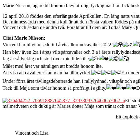
Marie Nilsson, ägare till honom blev otroligt lycklig när hon fick besk
12 april 2018 föddes den efterlängtade Aprilkullen. En lång natts vänt
Det minnesvärda med denna kull är att den första valpen föddes på min 
Vincent och sedan de andra två. Föräldrar till dem är: Toftas Mary Qu
Citat Marie Nilsson:
Vincent har blivit utsedd till årets allroundcavalier 2022!
Han blev även 2:a i årets viltspårcavalier och 3:a i årets rallylydnadsc
Jag är så lycklig och stolt över min lille kille
Målet med året var nämligen att bredda honom lite.
Att visa att cavalierer kan man ha till mycket.
En underb
Under förra året tävlingsdebuterade han i rallylydnad, viltspår och agil
Tack till Maja som tävlar honom så proffsigt i agility.
De
Ett sto
målmedveten och duktig är Maries dotter Maja som tränat och tränar Vi
Ett axplock 
Vincent och Lisa