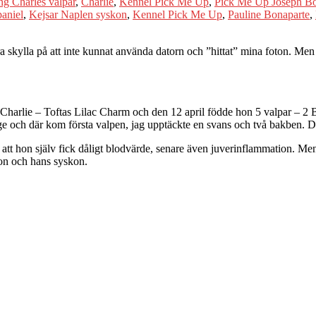
ng Charles valpar
,
Charlie
,
Kennel Pick Me Up
,
Pick Me Up Joseph Bo
aniel
,
Kejsar Naplen syskon
,
Kennel Pick Me Up
,
Pauline Bonaparte
,
 skylla på att inte kunnat använda datorn och ”hittat” mina foton. Men 
Charlie – Toftas Lilac Charm och den 12 april födde hon 5 valpar – 2 Bl
age och där kom första valpen, jag upptäckte en svans och två bakben.
tt hon själv fick dåligt blodvärde, senare även juverinflammation. Men
eon och hans syskon.