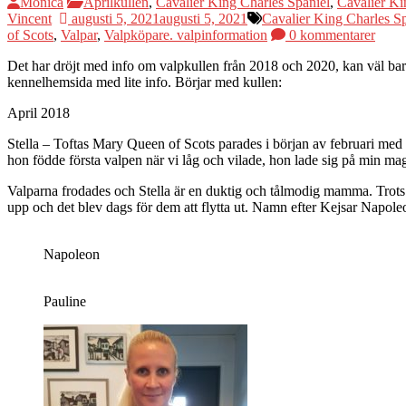
Monica
Aprilkullen
,
Cavalier King Charles Spaniel
,
Cavalier Ki
Vincent
augusti 5, 2021
augusti 5, 2021
Cavalier King Charles Sp
of Scots
,
Valpar
,
Valpköpare. valpinformation
0 kommentarer
Det har dröjt med info om valpkullen från 2018 och 2020, kan väl bara
kennelhemsida med lite info. Börjar med kullen:
April 2018
Stella – Toftas Mary Queen of Scots parades i början av februari med 
hon födde första valpen när vi låg och vilade, hon lade sig på min m
Valparna frodades och Stella är en duktig och tålmodig mamma. Trots a
upp och det blev dags för dem att flytta ut. Namn efter Kejsar Napol
Napoleon
Pauline