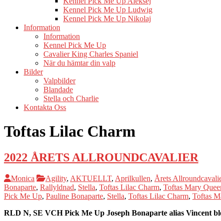
Kennel Pick Me Up Aleksej
Kennel Pick Me Up Ludwig
Kennel Pick Me Up Nikolaj
Information
Information
Kennel Pick Me Up
Cavalier King Charles Spaniel
När du hämtar din valp
Bilder
Valpbilder
Blandade
Stella och Charlie
Kontakta Oss
Toftas Lilac Charm
2022 ÅRETS ALLROUNDCAVALIER
Monica
Agility
,
AKTUELLT
,
Aprilkullen
,
Årets Allroundcavali
Bonaparte
,
Rallyldnad
,
Stella
,
Toftas Lilac Charm
,
Toftas Mary Queen
Pick Me Up
,
Pauline Bonaparte
,
Stella
,
Toftas Lilac Charm
,
Toftas M
RLD N, SE VCH Pick Me Up Joseph Bonaparte alias Vincent ble