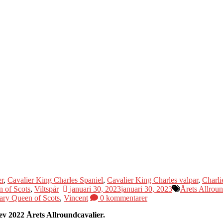
er
,
Cavalier King Charles Spaniel
,
Cavalier King Charles valpar
,
Charli
 of Scots
,
Viltspår
januari 30, 2023
januari 30, 2023
Årets Allroun
ary Queen of Scots
,
Vincent
0 kommentarer
v 2022 Årets Allroundcavalier.