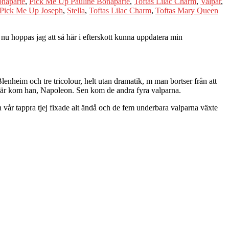
naparte
,
Pick Me Up Pauline Bonaparte
,
Toftas Lilac Charm
,
Valpar
,
Pick Me Up Joseph
,
Stella
,
Toftas Lilac Charm
,
Toftas Mary Queen
nu hoppas jag att så här i efterskott kunna uppdatera min
enheim och tre tricolour, helt utan dramatik, m man bortser från att
 Där kom han, Napoleon. Sen kom de andra fyra valparna.
 vår tappra tjej fixade alt ändå och de fem underbara valparna växte