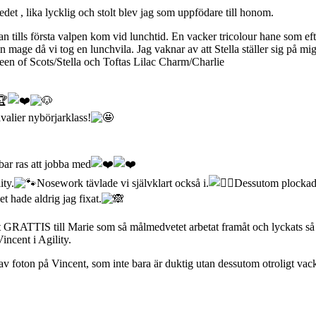
edet , lika lycklig och stolt blev jag som uppfödare till honom.
an tills första valpen kom vid lunchtid. En vacker tricolour hane som e
mage då vi tog en lunchvila. Jag vaknar av att Stella ställer sig på mig
een of Scots/Stella och Toftas Lilac Charm/Charlie
avalier nybörjarklass!
ar ras att jobba med
ity.
Nosework tävlade vi självklart också i.
Dessutom plockade 
t hade aldrig jag fixat.
rt GRATTIS till Marie som så målmedvetet arbetat framåt och lyckats så br
ncent i Agility.
av foton på Vincent, som inte bara är duktig utan dessutom otroligt vack