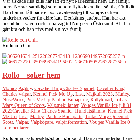
Vår älskade lilla kille har fått ett nytt kärleksfullt hem. En familj i
norra Norge, samtidigt som honom flyttade en liten söt tik, Chili dit.
Han har nu fått både en söt cavaliersstjej till kompis och en
underbart vacker fin äldre katt. Det känns jättebra. Han har åkt
husbil hela vägen och är på väg till Norge via Östersund. Allt har
gått bra och han trivs med sin nya familj.
Rollo och Chili
Rollo – söker hem
Monica
Agility
,
Cavalier King Charles Spaniel
,
Cavalier King
Charles valpar
,
Kennel Pick Me Up
,
Lisa
,
Majkull 2023
,
Marley
,
NoseWork
,
Pick Me Up Pauline Bonaparte
,
Rallyldnad
,
Toftas
Mary Queen of Scots
,
Valpspekulanter
,
Vouges Vanilla Ice
juli 31,
2023
Cavalier King Charles Spaniel
,
Hundutställnng
,
Kennel Pick
Me Up
,
Lisa
,
Marley
,
Pauline Bonaparte
,
Toftas Mary Queen of
Scots
,
Valpar
,
Valpköpare. valpinformation
,
Vouges Vanilla Ice
0
kommentarer
Rollo är nu valpbesiktigad och godkänd. Han är en underbar hane,