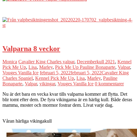
Valparna 8 veckor
Monica
Cavalier King Charles valpar
,
Decemberkull 2021
,
Kennel
Pick Me Up
,
Lisa
,
Marley
,
Pick Me Up Pauline Bonaparte
,
Valpar
,
Vouges Vanilla Ice
februari 5, 2022
februari 5, 2022
Cavalier King
Charles Spaniel
,
Kennel Pick Me Up
,
Lisa
,
Marley
,
Pauline
Bonaparte
,
Valpar
,
vikingar
,
Vouges Vanilla Ice
0 kommentarer
Nu är det bara en vecka kvar tills valparna kommer att flytta. Det
blir tomt efter dem. De fyra vikingarna är en härlig kull. Både deras
mamma, moster och mormor fostrar dem. Livat varje dag.
Våran härliga vikingakull