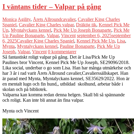
I väntans tider – Valpar på gång
Monica
Agility
,
Årets Allroundcavalier
,
Cavalier King Charles
Spaniel
,
Cavalier King Charles valpar
,
Dräktig tik
,
Kennel Pick Me
Up
,
Myntalyckans kennel
,
Pick Me Up Joseph Bonaparte
,
Pick Me
Up Pauline Bonaparte
,
Valpar
,
Vincent
september 6, 2025
september
6, 2025
Cavalier King Charles Spaniel
,
Kennel Pick Me Up
,
Lisa
,
Mynta
,
Myntalyckans kennel
,
Pauline Bonaparte
,
Pick Me Up
Joseph
,
Valpar
,
Vincent
0 kommentarer
Så fantastiskt roligt valpar på gång. Det är Lisa/Pick Me Up
Paulines bror Vincent, Kennel Pick Me Up Joseph, SE29096/2018.
Lika social, underbar o go som Lisa. Han har många utmärkelse och
har 3 år i rad varit Årets Allround cavalier,Cavalierssällskapet. Han
är parad med Mynta, Myntalyckans kennel, SE35629/2022. Hon är
en mentalt lugn och fin hund,, utbildad skolhund, arbetar både i
skolan och på bibliotek.
Valparna kan komma redan denna helgen. Skall bli så spännande
och roligt. Kan inte bli annat än fina valpar.
Mynta och Vincent