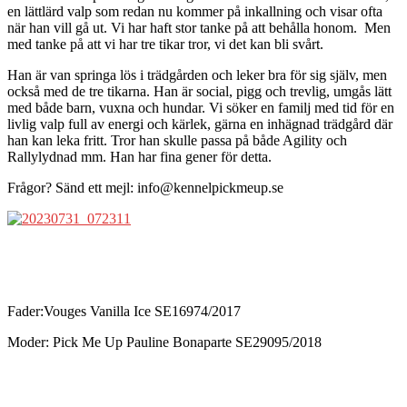
en lättlärd valp som redan nu kommer på inkallning och visar ofta
när han vill gå ut. Vi har haft stor tanke på att behålla honom. Men
med tanke på att vi har tre tikar tror, vi det kan bli svårt.
Han är van springa lös i trädgården och leker bra för sig själv, men
också med de tre tikarna. Han är social, pigg och trevlig, umgås lätt
med både barn, vuxna och hundar. Vi söker en familj med tid för en
livlig valp full av energi och kärlek, gärna en inhägnad trädgård där
han kan leka fritt. Tror han skulle passa på både Agility och
Rallylydnad mm. Han har fina gener för detta.
Frågor? Sänd ett mejl: info@kennelpickmeup.se
Fader:Vouges Vanilla Ice SE16974/2017
Moder: Pick Me Up Pauline Bonaparte SE29095/2018