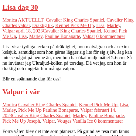
Lisa dag 30
Monica
AKTUELLT
,
Cavalier King Charles Spaniel
,
Cavalier King
Charles valpar
,
Dräktig tik
,
Kennel Pick Me Up
,
Lisa
,
Marley
,
Valpar
april 18, 2023
Cavalier King Charles Spaniel
,
Kennel Pick
Me Up
,
Lisa
,
Marley
,
Pauline Bonaparte
,
Valpar
0 kommentarer
Lisa visar tydliga tecken på dräktighet, hon matvägrar och är extra
kelsjuk, samtidigt som hon gärna lägger sig lite för sig själv. Jag kan
inte se något på henne än, men hon har ökat midjemåttet 5-6 cm. Så
nu inväntar jag Ultraljud-kollen på torsdag. Då vet jag om hon är
dräktig och ungefär hur många valpar.
Blir en spännande dag för oss!
Valpar i vår
Monica
Cavalier King Charles Spaniel
,
Kennel Pick Me Up
,
Lisa
,
Marley
,
Pick Me Up Pauline Bonaparte
,
Valpar
februari 14,
2023
Cavalier King Charles Spaniel
,
Marley
,
Pauline Bonaparte
,
Pick Me Up Joseph
,
Valpar
,
Vouges Vanilla Ice
0 kommentarer
Förra våren blev det inte som planerat. På grund av resa mm fanns