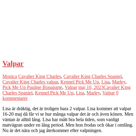
Valpar
Monica
Cavalier King Charles
,
Cavalier King Charles Spaniel
,
Cavalier King Charles valpar
,
Kennel Pick Me Up
,
Lisa
,
Marley
,
Pick Me Up Pauline Bonaparte
,
Valpar
maj 10, 2023
Cavalier King
Charles Spaniel
,
Kennel Pick Me Up
,
Lisa
,
Marley
,
Valpar
0
kommentarer
Lisa är dräktig, det är troligen bara 2 valpar. Lisa kommer att valpar
16-20 maj då får vi se hur många valpar det är och även könen. Men
väntan är alltid lång. Lisa har mått bra hela tiden, som vanligt
matvägran under en lång period. Men hon frodas och ökar i omfång.
Nu är det nära och jag återkommer efter valpningen.