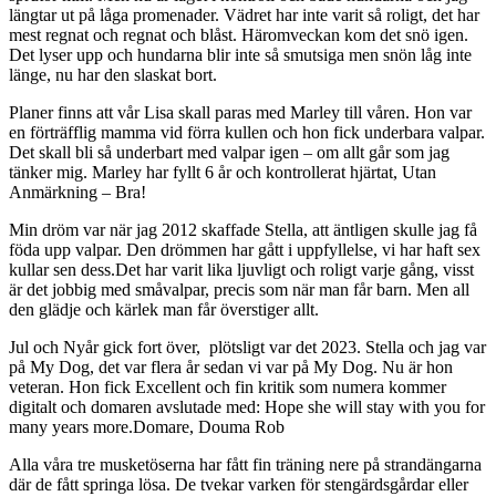
längtar ut på låga promenader. Vädret har inte varit så roligt, det har
mest regnat och regnat och blåst. Häromveckan kom det snö igen.
Det lyser upp och hundarna blir inte så smutsiga men snön låg inte
länge, nu har den slaskat bort.
Planer finns att vår Lisa skall paras med Marley till våren. Hon var
en förträfflig mamma vid förra kullen och hon fick underbara valpar.
Det skall bli så underbart med valpar igen – om allt går som jag
tänker mig. Marley har fyllt 6 år och kontrollerat hjärtat, Utan
Anmärkning – Bra!
Min dröm var när jag 2012 skaffade Stella, att äntligen skulle jag få
föda upp valpar. Den drömmen har gått i uppfyllelse, vi har haft sex
kullar sen dess.Det har varit lika ljuvligt och roligt varje gång, visst
är det jobbig med småvalpar, precis som när man får barn. Men all
den glädje och kärlek man får överstiger allt.
Jul och Nyår gick fort över, plötsligt var det 2023. Stella och jag var
på My Dog, det var flera år sedan vi var på My Dog. Nu är hon
veteran. Hon fick Excellent och fin kritik som numera kommer
digitalt och domaren avslutade med: Hope she will stay with you for
many years more.Domare, Douma Rob
Alla våra tre musketöserna har fått fin träning nere på strandängarna
där de fått springa lösa. De tvekar varken för stengärdsgårdar eller