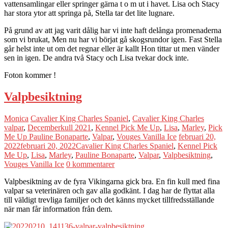
vattensamlingar eller springer gärna t o m ut i havet. Lisa och Stacy
har stora ytor att springa på, Stella tar det lite lugnare.
På grund av att jag varit dålig har vi inte haft delånga promenaderna
som vi brukat, Men nu har vi börjat gå skogsrundor igen. Fast Stella
går helst inte ut om det regnar eller är kallt Hon tittar ut men vänder
sen in igen. De andra två Stacy och Lisa tvekar dock inte.
Foton kommer !
Valpbesiktning
Monica
Cavalier King Charles Spaniel
,
Cavalier King Charles
valpar
,
Decemberkull 2021
,
Kennel Pick Me Up
,
Lisa
,
Marley
,
Pick
Me Up Pauline Bonaparte
,
Valpar
,
Vouges Vanilla Ice
februari 20,
2022
februari 20, 2022
Cavalier King Charles Spaniel
,
Kennel Pick
Me Up
,
Lisa
,
Marley
,
Pauline Bonaparte
,
Valpar
,
Valpbesiktning
,
Vouges Vanilla Ice
0 kommentarer
Valpbesiktning av de fyra Vikingarna gick bra. En fin kull med fina
valpar sa veterinären och gav alla godkänt. I dag har de flyttat alla
till väldigt trevliga familjer och det känns mycket tillfredsställande
när man får information från dem.