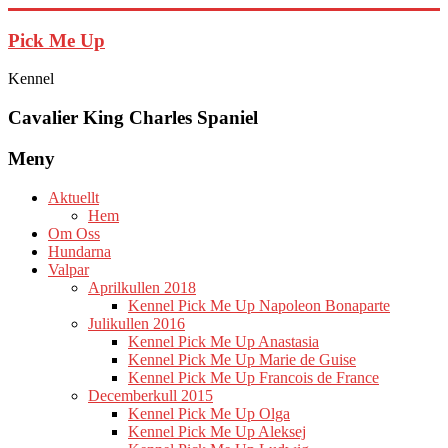
Hoppa
till
Pick Me Up
innehåll
Kennel
Cavalier King Charles Spaniel
Meny
Aktuellt
Hem
Om Oss
Hundarna
Valpar
Aprilkullen 2018
Kennel Pick Me Up Napoleon Bonaparte
Julikullen 2016
Kennel Pick Me Up Anastasia
Kennel Pick Me Up Marie de Guise
Kennel Pick Me Up Francois de France
Decemberkull 2015
Kennel Pick Me Up Olga
Kennel Pick Me Up Aleksej