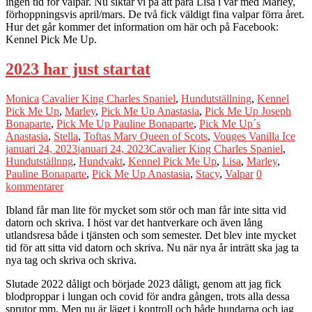
ingen tid för valpar. Nu siktar vi på att para Lisa i vår med Marley,
förhoppningsvis april/mars. De två fick väldigt fina valpar förra året.
Hur det går kommer det information om här och på Facebook:
Kennel Pick Me Up.
2023 har just startat
Monica
Cavalier King Charles Spaniel
,
Hundutställning
,
Kennel
Pick Me Up
,
Marley
,
Pick Me Up Anastasia
,
Pick Me Up Joseph
Bonaparte
,
Pick Me Up Pauline Bonaparte
,
Pick Me Up´s
Anastasia
,
Stella
,
Toftas Mary Queen of Scots
,
Vouges Vanilla Ice
januari 24, 2023
januari 24, 2023
Cavalier King Charles Spaniel
,
Hundutställnng
,
Hundvakt
,
Kennel Pick Me Up
,
Lisa
,
Marley
,
Pauline Bonaparte
,
Pick Me Up Anastasia
,
Stacy
,
Valpar
0
kommentarer
Ibland får man lite för mycket som stör och man får inte sitta vid
datorn och skriva. I höst var det hantverkare och även lång
utlandsresa både i tjänsten och som semester. Det blev inte mycket
tid för att sitta vid datorn och skriva. Nu när nya år inträtt ska jag ta
nya tag och skriva och skriva.
Slutade 2022 dåligt och började 2023 dåligt, genom att jag fick
blodproppar i lungan och covid för andra gången, trots alla dessa
sprutor mm. Men nu är läget i kontroll och både hundarna och jag