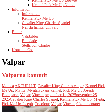
Kennel Pick Me Up Ludwig
Kennel Pick Me Up Nikolaj
Information
Information
Kennel Pick Me Up
Cavalier King Charles Spaniel
När du hämtar din valp
Bilder
Valpbilder
Blandade
Stella och Charlie
Kontakta Oss
Valpar
Valparna kommit
Monica
AKTUELLT
,
Cavalier King Charles valpar
,
Kennel Pick
Me Up
,
Mynta
,
Myntalyckans kennel
,
Pick Me Up Joseph
Bonaparte
,
Valpar
,
Vincent
september 11, 2025
november 25,
2025
Cavalier King Charles Spaniel
,
Kennel Pick Me Up
,
Mynta
,
Pick Me Up Joseph
,
Tricolour
,
Valpar
,
Vincent
0 kommentarer