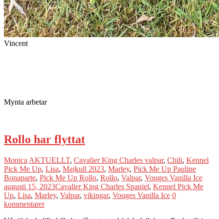
Vincent
Mynta arbetar
Rollo har flyttat
Monica
AKTUELLT
,
Cavalier King Charles valpar
,
Chili
,
Kennel
Pick Me Up
,
Lisa
,
Majkull 2023
,
Marley
,
Pick Me Up Pauline
Bonaparte
,
Pick Me Up Rollo
,
Rollo
,
Valpar
,
Vouges Vanilla Ice
augusti 15, 2023
Cavalier King Charles Spaniel
,
Kennel Pick Me
Up
,
Lisa
,
Marley
,
Valpar
,
vikingar
,
Vouges Vanilla Ice
0
kommentarer