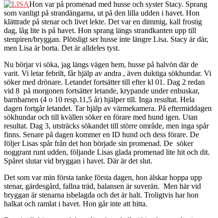
Hon var på promenad med husse och syster Stacy. Sprang
som vanligt på strandängarna, ut på den lilla udden i havet. Hon
klättrade på stenar och livet lekte. Det var en dimmig, kall frostig
dag, låg lite is på havet. Hon sprang längs strandkanten upp till
stenpiren/bryggan. Plötsligt ser husse inte längre Lisa. Stacy är där,
men Lisa är borta. Det är alldeles tyst.
Nu börjar vi söka, jag längs vägen hem, husse på halvön där de
varit. Vi letar febrilt, får hjälp av andra , även duktiga sökhundar. Vi
söker med drönare. Letandet fortsätter till efter kl 01. Dag 2 redan
vid 8 på morgonen fortsätter letande, krypande under enbuskar,
barnbarnen (4 o 10 resp.11,5 år) hjälper till. Inga resultat. Hela
dagen fortgår letandet. Tar hjälp av värmekamera. På eftermiddagen
sökhundar och till kvällen söker en förare med hund igen. Utan
resultat. Dag 3, utsträcks sökandet till större område, men inga spår
finns. Senare på dagen kommer en ID hund och dess förare. De
följer Lisas spår från det hon började sin promenad. De söker
noggrant runt udden, följande Lisas glada promenad lite hit och dit.
Spåret slutar vid bryggan i havet. Där är det slut.
Det som var min första tanke första dagen, hon älskar hoppa upp
stenar, gärdesgård, fallna träd, balansen är suverän. Men här vid
bryggan är stenarna isbelagda och det är halt. Troligtvis har hon
halkat och ramlat i havet. Hon går inte att hitta.