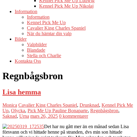
Kennel Pick Me Up Ludwig
Kennel Pick Me Up Nikolaj
Information
Information
Kennel Pick Me Up
Cavalier King Charles Spaniel
När du hämtar din valp
Bilder
Valpbilder
Blandade
Stella och Charlie
Kontakta Oss
Regnbågsbron
Lisa hemma
Monica
Cavalier King Charles Spaniel
,
Drunknad
,
Kennel Pick Me
Up
,
Olycka
,
Pick Me Up Pauline Bonaparte
,
Regnbågsbron
,
Saknad
,
Urna
mars 26, 2025
0 kommentarer
Det har nu gått mer än en månad sedan Lisa
försvann och vi hittade henne på stranden, dvs min son hittade