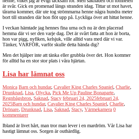
henne, vilket jag är evigt tacksam för. Men saknaden och tomheten
är svår. Gick en promenad längs stranden idag. Tittar ut mot havet,
tårarna kommer, där ute tog strömmarna henne några hundra meter
bort till stranden där hon flöt upp på. Lyckliga över att hittat henne.
I veckan hämtade jag hennes fina urna och nu är den placerad
hemma där vi ser den varje dag. Det är svårt fatta att hon är borta,
hon var pigg, nyfiken, kelsjuk, ville alltid vara med där vi var.
Tänker, VARFÖR, varför skulle detta hända dig?
Men det hjälper inte att tänka eller grubbla över det. Hon kommer
för alltid ha en stor stor plats i våra hjärtan.
Lisa har lämnat oss
Monica
Barn och hundar
,
Cavalier King Charles Spaniel
,
Charlie
,
Drunknad
,
Lisa
,
Olycka
,
Pick Me Up Pauline Bonaparte
,
Regnbågsbron
,
Saknad
,
Stacy
februari 24, 2025
februari 24,
2025
Barn och hundar
,
Cavalier King Charles Spaniel
,
Charlie
,
Drönare
,
Drunknad
,
Lisa
,
Saknad
,
Stacy
,
Värmekamera
0
kommentarer
Ibland är livet hårt, man tror man lever i en mardröm. Vår Lisa har
hastigt lämnat oss. Sorgen är outhärdlig.