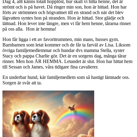
Dag 4, allt känns totalt hopplöst, hur skall vi hitta henne, det är
strömt och is på havet. Då ringer min son, hon är hittad. Hon har
förts av strömmen och högvattnet till en strand och när det blev
lågvatten syntes hon på stranden. Hon är hittad. Stor glädje och
lättnad. Hon lever inte längre, men vi får hem henne, tårarna rinner
på oss alla. Hon är hemma!
Hon får ligga i ett av favoritrummen, min mans, husses gym.
Barnbarnen som letat kommer och de får ta farväl av Lisa. Liksom
övriga familjemedlemmar och hundar dvs mamma Stella, syster
Stacy och pappa Charlie gör. Det är en sorgens dag, många tårar
rinner. Men hon ÄR HEMMA. Letandet är slut. Hon har hittat hem
till Sessan och James, våra tidigare fina cavalierer.
En underbar hund, kär familjemedlem som så hastigt lämnade oss.
Sorgen är svår att ta.