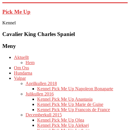
Hoppa
till
Pick Me Up
innehåll
Kennel
Cavalier King Charles Spaniel
Meny
Aktuellt
Hem
Om Oss
Hundarna
Valpar
Aprilkullen 2018
Kennel Pick Me Up Napoleon Bonaparte
Julikullen 2016
Kennel Pick Me Up Anastasia
Kennel Pick Me Up Marie de Guise
Kennel Pick Me Up Francois de France
Decemberkull 2015
Kennel Pick Me Up Olga
Kennel Pick Me Up Aleksej