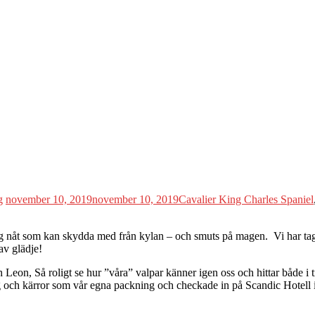
g
november 10, 2019
november 10, 2019
Cavalier King Charles Spaniel
 sig nåt som kan skydda med från kylan – och smuts på magen. Vi har tagit
 av glädje!
Leon, Så roligt se hur ”våra” valpar känner igen oss och hittar både i 
 och kärror som vår egna packning och checkade in på Scandic Hotell i 