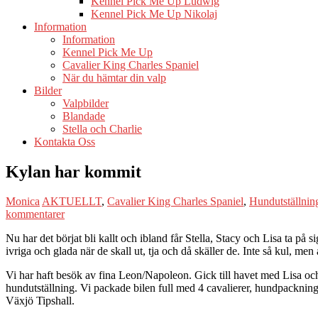
Kennel Pick Me Up Ludwig
Kennel Pick Me Up Nikolaj
Information
Information
Kennel Pick Me Up
Cavalier King Charles Spaniel
När du hämtar din valp
Bilder
Valpbilder
Blandade
Stella och Charlie
Kontakta Oss
Kylan har kommit
Monica
AKTUELLT
,
Cavalier King Charles Spaniel
,
Hundutställnin
kommentarer
Nu har det börjat bli kallt och ibland får Stella, Stacy och Lisa ta på
ivriga och glada när de skall ut, tja och då skäller de. Inte så kul, men
Vi har haft besök av fina Leon/Napoleon. Gick till havet med Lisa och 
hundutställning. Vi packade bilen full med 4 cavalierer, hundpackning
Växjö Tipshall.