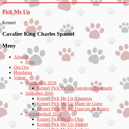
Hoppa
till
Pick Me Up
innehåll
Kennel
Cavalier King Charles Spaniel
Meny
Aktuellt
Hem
Om Oss
Hundarna
Valpar
Aprilkullen 2018
Kennel Pick Me Up Napoleon Bonaparte
Julikullen 2016
Kennel Pick Me Up Anastasia
Kennel Pick Me Up Marie de Guise
Kennel Pick Me Up Francois de France
Decemberkull 2015
Kennel Pick Me Up Olga
Kennel Pick Me Up Aleksej