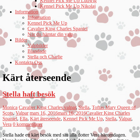
Kennel Pick Me Up Ludwig
Kennel Pick Me Up Nikolaj
Information
Information
Kennel Pick Me Up
Cavalier King Charles Spaniel
När du hämtar din valp
Bilder
Valpbilder
Blandade
Stella och Charlie
Kontakta Oss
Kärt återseende
Stella haft besök
Monica
Cavalier King Charles valpar
,
Stella
,
Toftas Mary Queen of
Scots
,
Valpar
mars 16, 2016
mars 16, 2016
Cavalier King Charles
Spaniel
,
Ella
,
Kärt återseende
,
Kennel Pick Me Up
,
Stella
,
Valpar
,
Vera
0 kommentarer
Stella hade ett kärt besök med sin lilla dotter Vera häromdagen.