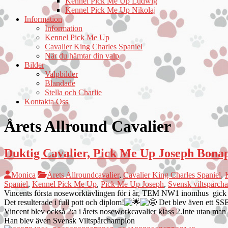
Kennel Pick Me Up Ludwig
Kennel Pick Me Up Nikolaj
Information
Information
Kennel Pick Me Up
Cavalier King Charles Spaniel
När du hämtar din valp
Bilder
Valpbilder
Blandade
Stella och Charlie
Kontakta Oss
Årets Allround Cavalier
Duktig Cavalier, Pick Me Up Joseph Bona
Monica
Årets Allroundcavalier
,
Cavalier King Charles Spaniel
,
Spaniel
,
Kennel Pick Me Up
,
Pick Me Up Joseph
,
Svensk viltspårch
Vincents första noseworktävlingen för i år, TEM NW1 inomhus gick bra
Det resulterade i full pott och diplom!
Det blev även ett SSE 
Vincent blev också
2:a i årets noseworkcavalier klass 2.Inte utan man
Han blev även Svensk Viltspårchampion