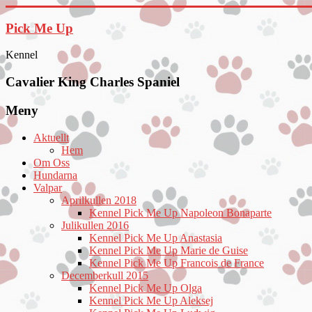
Hoppa
till
Pick Me Up
innehåll
Kennel
Cavalier King Charles Spaniel
Meny
Aktuellt
Hem
Om Oss
Hundarna
Valpar
Aprilkullen 2018
Kennel Pick Me Up Napoleon Bonaparte
Julikullen 2016
Kennel Pick Me Up Anastasia
Kennel Pick Me Up Marie de Guise
Kennel Pick Me Up Francois de France
Decemberkull 2015
Kennel Pick Me Up Olga
Kennel Pick Me Up Aleksej