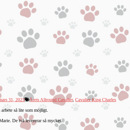
mars 31, 2023
Årets Allround Cavalier
,
Cavalier King Charles
rbete så lite som möjligt.
 Marie. De två levererar så mycket.