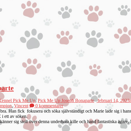
parte
Kennel Pick Me Up
,
Pick Me Up Joseph Bonaparte
februari 14, 2023
ampion
,
Vincent
0 kommentarer
. Han fick fokusera och söka självständigt och Marie lade sig i hans a
i ett av söken.
 känner sig stolt över denna underbara kille och hand fantastiska ägare,