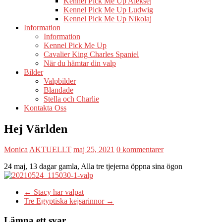
Kennel Pick Me Up Aleksej
Kennel Pick Me Up Ludwig
Kennel Pick Me Up Nikolaj
Information
Information
Kennel Pick Me Up
Cavalier King Charles Spaniel
När du hämtar din valp
Bilder
Valpbilder
Blandade
Stella och Charlie
Kontakta Oss
Hej Världen
Monica
AKTUELLT
maj 25, 2021
0 kommentarer
24 maj, 13 dagar gamla, Alla tre tjejerna öppna sina ögon
←
Stacy har valpat
Tre Egyptiska kejsarinnor
→
Lämna ett svar